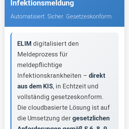
Infektionsmeldung
g
s
Automatisiert. Sicher. Gesetzeskonform.
e
a
ELIM
digitalisiert den
r
Meldeprozess für
c
meldepflichtige
h
Infektionskrankheiten –
direkt
aus dem KIS
, in Echtzeit und
vollständig gesetzeskonform.
Die cloudbasierte Lösung ist auf
die Umsetzung der
gesetzlichen
Anforderungen gemäß § 6, 8, 9